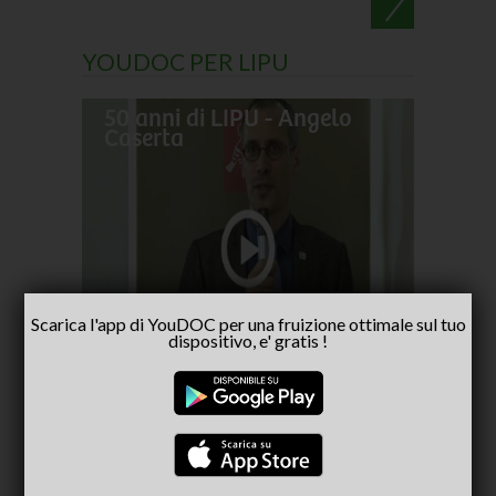
YOUDOC PER LIPU
50 anni di LIPU - Angelo
Frances
Caserta
pellegr
No alla
- inter
Capria
Scarica l'app di YouDOC per una fruizione ottimale sul tuo
dispositivo, e' gratis !
CONSIGLIATI PER TE
(ACTIVE TAB)