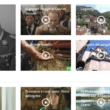
Il grande viaggio di Charles
Lagonegro
Darwin
Le perle di Navelli
Il fagiolo del purga
Francesca e i suoi amici - Falco
Lo Stato non abban
pellegrino
tutela dell'Ambiente
intervista a Fulvio
Capria