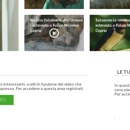
No alla falconeria dell'Unesco
Salviamo la rondine
- intervista a Fulvio Mamone
intervista a Fulvio
Capria
Capria
LE T
interessarti, scelti in funzione dei video che
In quest
presso. Per accedere a questa area registrati.
sono piac
Per acce
ATI
.