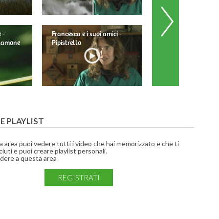
 -
Francesca e i suoi amici -
Francesca e i suoi am
 Mamone
Pipistrello
Barbagianni
UE PLAYLIST
a area puoi vedere tutti i video che hai memorizzato e che ti
iuti e puoi creare playlist personali.
dere a questa area
REGISTRATI