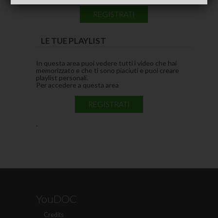
REGISTRATI
LE TUE PLAYLIST
In questa area puoi vedere tutti i video che hai
memorizzato e che ti sono piaciuti e puoi creare
playlist personali.
Per accedere a questa area
REGISTRATI
.
YouDOC
Credits