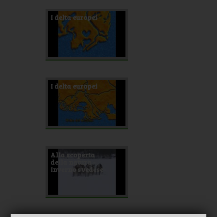
I delta europei
I delta europei
Alla scoperta
della natura -
Inverno svedese