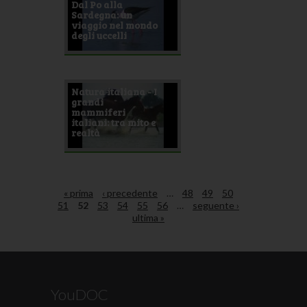
Dal Po alla
Sardegna: un
viaggio nel mondo
degli uccelli
Natura italiana - I
grandi
mammiferi
italiani: tra mito e
realtà
« prima
‹ precedente
…
48
49
50
51
52
53
54
55
56
…
seguente ›
ultima »
YouDOC