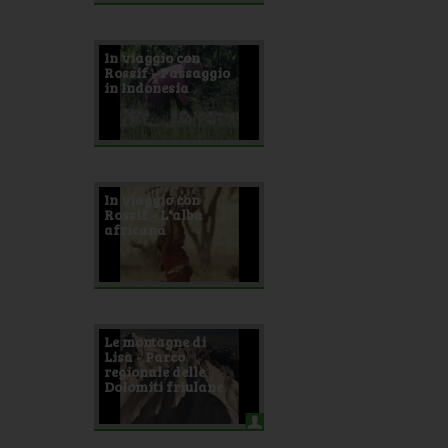
In viaggio con
Rossif - Passaggio
in Indonesia
In viaggio con
Rossif - L'alba
africana
Le montagne di
Lisa - Parco
regionale delle
Dolomiti friulane