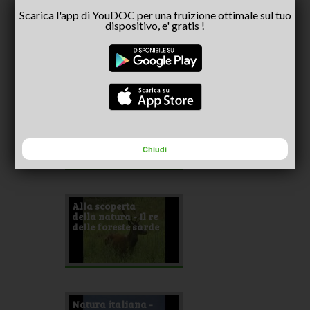
Natura italiana -
Scarica l'app di YouDOC per una fruizione ottimale sul tuo
Nell'acqua alla
dispositivo, e' gratis !
scoperta della
vita
Alla scoperta
della natura -
Richiami d'amore
Chiudi
Alla scoperta
della natura - Il re
delle foreste sarde
Natura italiana -