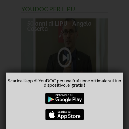
YOUDOC PER LIPU
50 anni di LIPU - Angelo
Frances
Caserta
pellegr
No alla
- inter
Capria
Scarica l'app di YouDOC per una fruizione ottimale sul tuo
dispositivo, e' gratis !
CONSIGLIATI PER TE
(ACTIVE TAB)