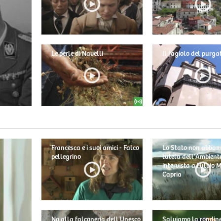
Le perle di Navelli
Il fagiolo del purga
Francesca e i suoi amici - Falco
Lo Stato non abban
pellegrino
tutela dell'Ambiente
intervista a Fulvio
Capria
No alla falconeria dell'Unesco
Salviamo la rondine