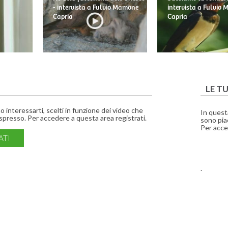
- intervista a Fulvio Mamone
intervista a Fulvio
Capria
Capria
LE T
interessarti, scelti in funzione dei video che
In quest
presso. Per accedere a questa area registrati.
sono piac
Per acce
ATI
.