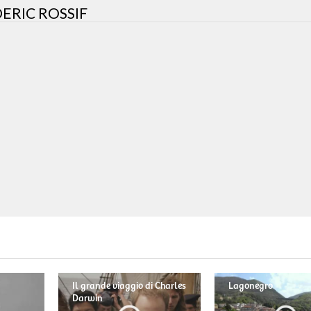
DERIC ROSSIF
Il grande viaggio di Charles
Lagonegro
Darwin