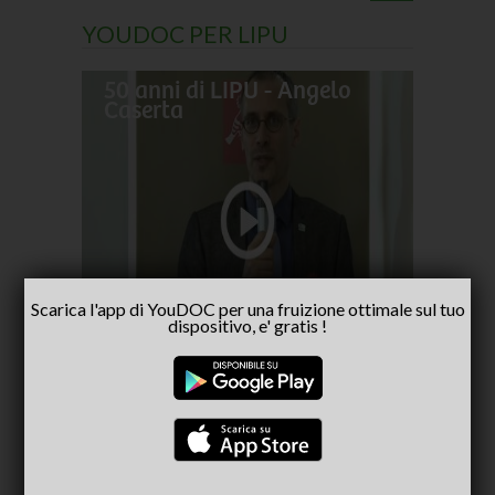
YOUDOC PER LIPU
50 anni di LIPU - Angelo
Frances
Caserta
pellegr
No alla
- inter
Capria
Scarica l'app di YouDOC per una fruizione ottimale sul tuo
dispositivo, e' gratis !
CONSIGLIATI PER TE
(ACTIVE TAB)