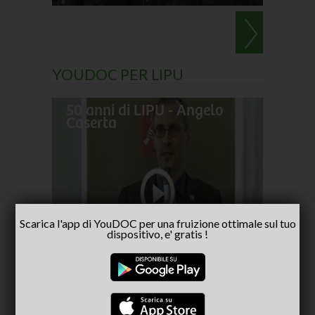
YOUDOC PER LIPU
50 anni di LIPU - Angelo
Frances
Caserta
pellegr
No alla
Scarica l'app di YouDOC per una fruizione ottimale sul tuo
- inter
dispositivo, e' gratis !
Capria