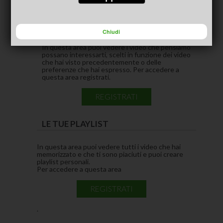
CONSIGLIATI PER TE
(ACTIVE TAB)
Chiudi
In questa area puoi vedere i video che pensiamo
possano interessarti, scelti in funzione dei video
che hai visto precedentemente o delle
preferenze che hai espresso. Per accedere a
questa area registrati.
REGISTRATI
LE TUE PLAYLIST
In questa area puoi vedere tutti i video che hai
memorizzato e che ti sono piaciuti e puoi creare
playlist personali.
Per accedere a questa area
REGISTRATI
.