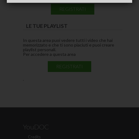
REGISTRATI
LE TUE PLAYLIST
In questa area puoi vedere tutti i video che hai
memorizzato e che ti sono piaciuti e puoi creare
playlist personali.
Per accedere a questa area
REGISTRATI
.
YouDOC
Credits