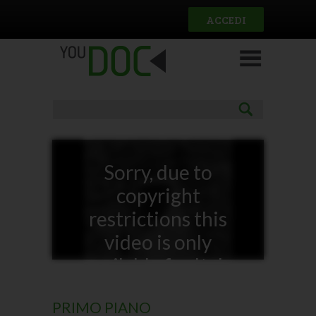
Salta al contenuto principale
ACCEDI
Sorry, due to
copyright
restrictions this
video is only
available for Italy
PRIMO PIANO