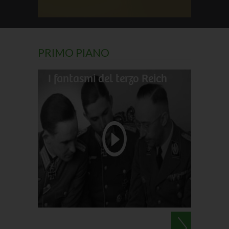
PRIMO PIANO
I fantasmi del terzo Reich
Il gran
Darwin
Le perl