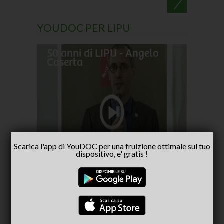
YOUDOC PER LIPU
50 anni di LIPU - Angelo
Frances
Caserta
pellegr
No alla
- inter
Capria
Scarica l'app di YouDOC per una fruizione ottimale sul tuo
dispositivo, e' gratis !
CONSIGLIATI PER TE
(ACTIVE TAB)