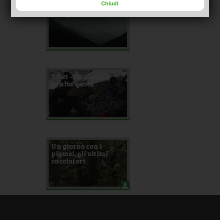
Chiudi
La valle degli
Sherpa
Tibet - un viaggio
in alta quota
Un giorno con i
pigmei, gli ultimi
cacciatori