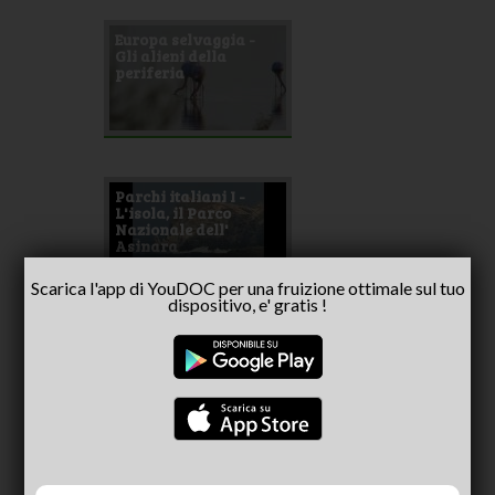
Europa selvaggia -
Gli alieni della
periferia
Parchi italiani I -
L'isola, il Parco
Nazionale dell'
Asinara
Scarica l'app di YouDOC per una fruizione ottimale sul tuo
dispositivo, e' gratis !
L'Asinara, isola
proibita