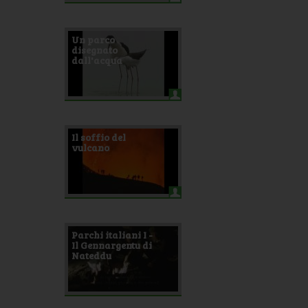
Un parco
disegnato
dall'acqua
Il soffio del
vulcano
Parchi italiani I -
Il Gennargentu di
Nateddu