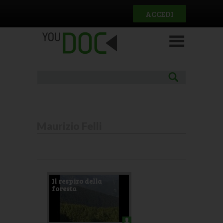
Salta al contenuto principale
ACCEDI
Maurizio Felli
Il respiro della
foresta