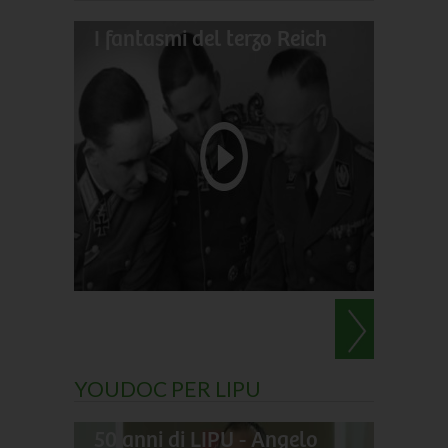
I fantasmi del terzo Reich
Il gran
Darwin
Le perl
YOUDOC PER LIPU
50 anni di LIPU - Angelo
Frances