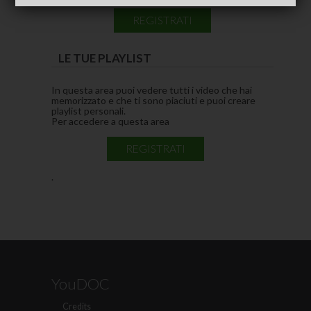
REGISTRATI
LE TUE PLAYLIST
In questa area puoi vedere tutti i video che hai
memorizzato e che ti sono piaciuti e puoi creare
playlist personali.
Per accedere a questa area
REGISTRATI
.
YouDOC
Credits