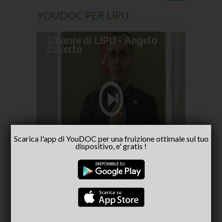
YOUDOC PER LIPU
50 anni di LIPU - Angelo
Frances
Caserta
pellegr
No alla
- inter
Capria
Scarica l'app di YouDOC per una fruizione ottimale sul tuo
dispositivo, e' gratis !
CONSIGLIATI PER TE
(ACTIVE TAB)