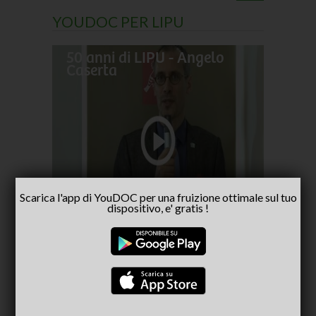
YOUDOC PER LIPU
50 anni di LIPU - Angelo
Frances
Caserta
pellegr
No alla
- inter
Capria
Scarica l'app di YouDOC per una fruizione ottimale sul tuo
dispositivo, e' gratis !
CONSIGLIATI PER TE
(ACTIVE TAB)