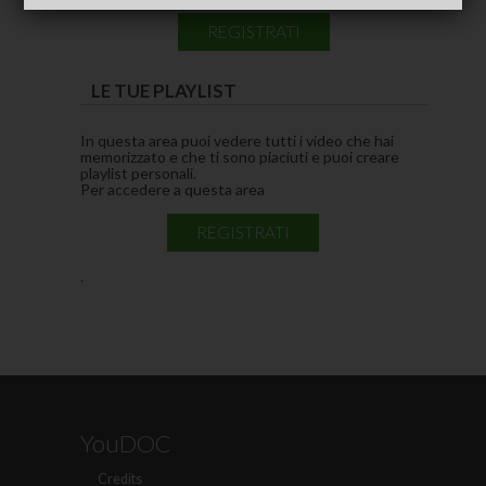
REGISTRATI
LE TUE PLAYLIST
In questa area puoi vedere tutti i video che hai
memorizzato e che ti sono piaciuti e puoi creare
playlist personali.
Per accedere a questa area
REGISTRATI
.
YouDOC
Credits