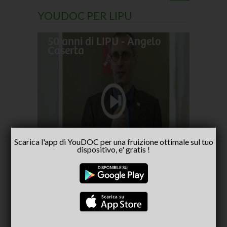
YOUDOC PER LIPU
50 anni di LIPU - Angelo
Frances
Caserta
pellegr
No alla
- inter
Capria
Scarica l'app di YouDOC per una fruizione ottimale sul tuo
dispositivo, e' gratis !
CONSIGLIATI PER TE
(ACTIVE TAB)