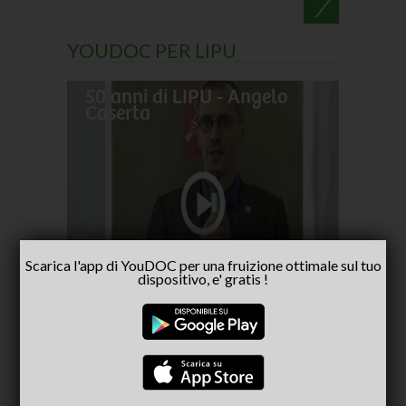
YOUDOC PER LIPU
50 anni di LIPU - Angelo
Frances
Caserta
pellegr
No alla
- inter
Capria
Scarica l'app di YouDOC per una fruizione ottimale sul tuo
dispositivo, e' gratis !
CONSIGLIATI PER TE
(ACTIVE TAB)