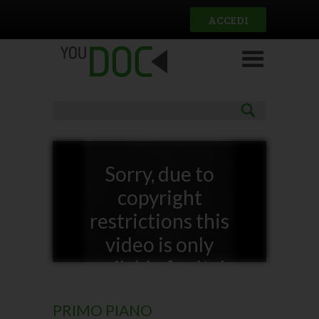
Salta al contenuto principale
ACCEDI
Sorry, due to
copyright
restrictions this
video is only
available for Italy
PRIMO PIANO