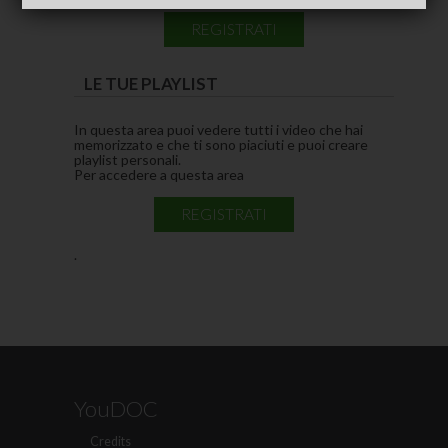
REGISTRATI
LE TUE PLAYLIST
In questa area puoi vedere tutti i video che hai
memorizzato e che ti sono piaciuti e puoi creare
playlist personali.
Per accedere a questa area
REGISTRATI
.
YouDOC
Credits