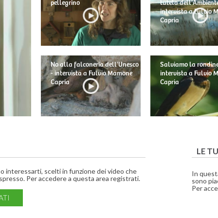
pellegrino
tutela dell'Ambiente
intervista a Fulvio
Capria
No alla falconeria dell'Unesco
Salviamo la rondine
- intervista a Fulvio Mamone
intervista a Fulvio
Capria
Capria
LE T
interessarti, scelti in funzione dei video che
In quest
presso. Per accedere a questa area registrati.
sono piac
Per acce
ATI