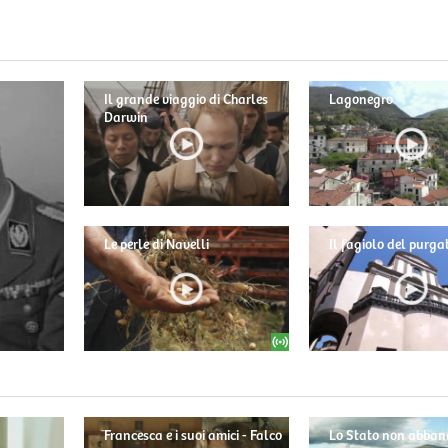
Il grande viaggio di Charles
Lagonegro
Darwin
Le perle di Navelli
Il fagiolo del purga
Francesca e i suoi amici - Falco
Lo Stato non abban