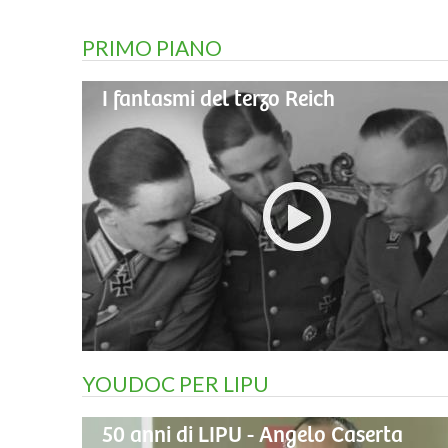
PRIMO PIANO
I fantasmi del terzo Reich
YOUDOC PER LIPU
50 anni di LIPU - Angelo Caserta