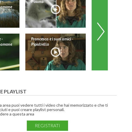
 -
Poiana
 Mamone
 -
Francesca e i suoi amici -
Francesca e i suoi am
 Mamone
Pipistrello
Barbagianni
UE PLAYLIST
a area puoi vedere tutti i video che hai memorizzato e che ti
iuti e puoi creare playlist personali.
dere a questa area
REGISTRATI