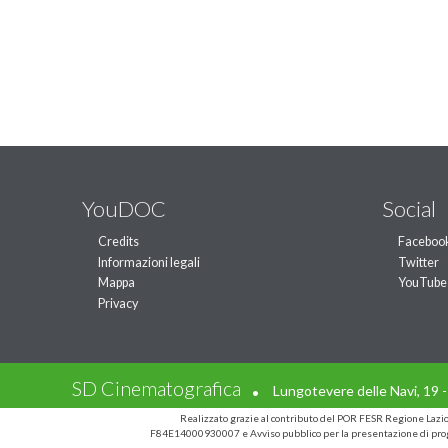
YouDOC
Social
Credits
Faceboo
Informazioni legali
Twitter
Mappa
YouTube
Privacy
.
SD Cinematografica
Lungotevere delle Navi, 19 
Realizzato grazie al contributo del POR FESR Regione Laz
F84E14000930007 e Avviso pubblico per la presentazione di prog