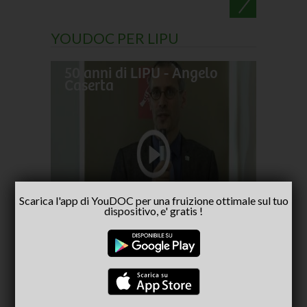
YOUDOC PER LIPU
50 anni di LIPU - Angelo
Frances
Caserta
pellegr
No alla
- inter
Capria
Scarica l'app di YouDOC per una fruizione ottimale sul tuo
dispositivo, e' gratis !
CONSIGLIATI PER TE
(ACTIVE TAB)