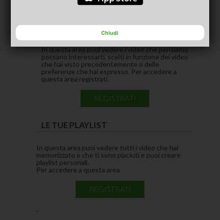
CONSIGLIATI PER TE
(ACTIVE TAB)
Chiudi
In questa area puoi vedere i video che pensiamo
possano interessarti, scelti in funzione dei video
che hai visto precedentemente o delle
preferenze che hai espresso. Per accedere a
questa area registrati.
REGISTRATI
LE TUE PLAYLIST
In questa area puoi vedere tutti i video che hai
memorizzato e che ti sono piaciuti e puoi creare
playlist personali.
Per accedere a questa area
REGISTRATI
.