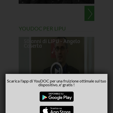
YOUDOC PER LIPU
50 anni di LIPU - Angelo
Frances
Caserta
pellegr
No alla
Scarica l'app di YouDOC per una fruizione ottimale sul tuo
- inter
dispositivo, e' gratis !
Capria