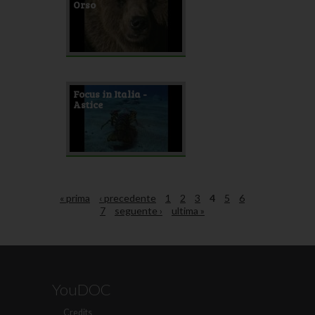
Orso
Focus in Italia -
Astice
« prima
‹ precedente
1
2
3
4
5
6
7
seguente ›
ultima »
YouDOC
Credits