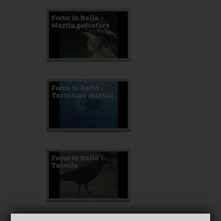
Focus in Italia -
Martin pescatore
Focus in Italia -
Tartaruga marina
Focus in Italia -
Taccola