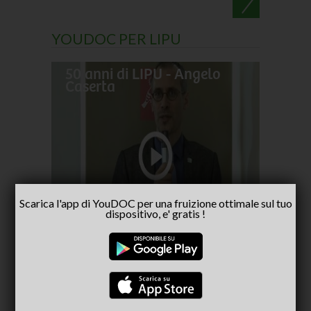
YOUDOC PER LIPU
50 anni di LIPU - Angelo
Frances
Caserta
pellegr
No alla
- inter
Capria
Scarica l'app di YouDOC per una fruizione ottimale sul tuo
dispositivo, e' gratis !
CONSIGLIATI PER TE
(ACTIVE TAB)