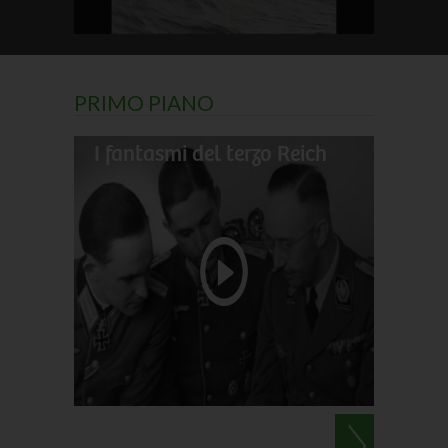
PRIMO PIANO
I fantasmi del terzo Reich
Il gran
Darwin
Le perl