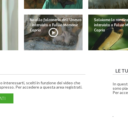
No alla falconeria dell'Unesco
Salviamo la rondine
- intervista a Fulvio Mamone
intervista a Fulvio
Capria
Capria
LE T
interessarti, scelti in funzione dei video che
In quest
presso. Per accedere a questa area registrati.
sono piac
Per acce
ATI
.