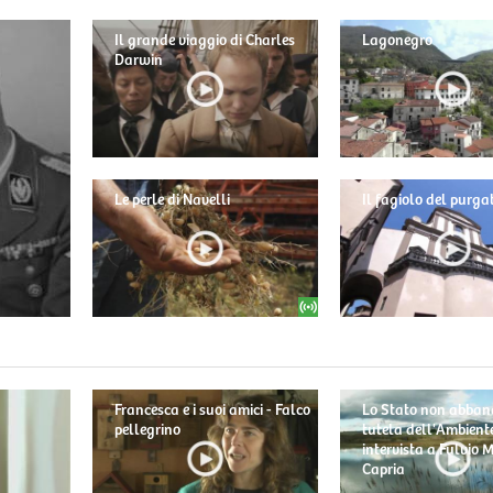
Il grande viaggio di Charles
Lagonegro
Darwin
Le perle di Navelli
Il fagiolo del purga
Francesca e i suoi amici - Falco
Lo Stato non abban
pellegrino
tutela dell'Ambiente
intervista a Fulvio
Capria