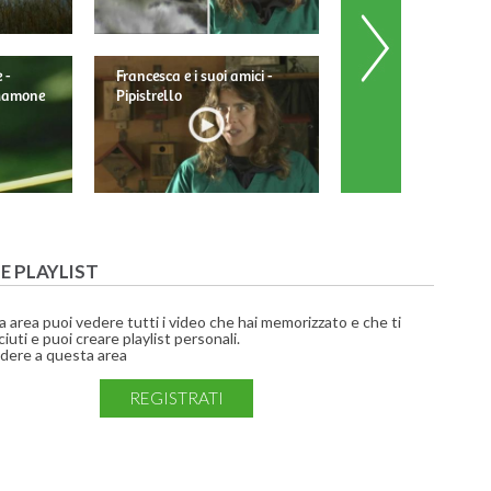
 -
Francesca e i suoi amici -
Francesca e i suoi am
 Mamone
Pipistrello
Barbagianni
UE PLAYLIST
a area puoi vedere tutti i video che hai memorizzato e che ti
iuti e puoi creare playlist personali.
dere a questa area
REGISTRATI