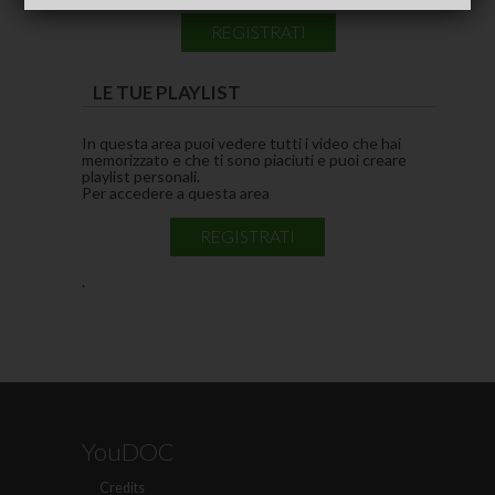
REGISTRATI
LE TUE PLAYLIST
In questa area puoi vedere tutti i video che hai
memorizzato e che ti sono piaciuti e puoi creare
playlist personali.
Per accedere a questa area
REGISTRATI
.
YouDOC
Credits