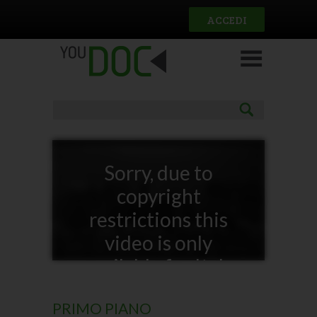
Salta al contenuto principale
ACCEDI
Sorry, due to
copyright
restrictions this
video is only
available for Italy
PRIMO PIANO