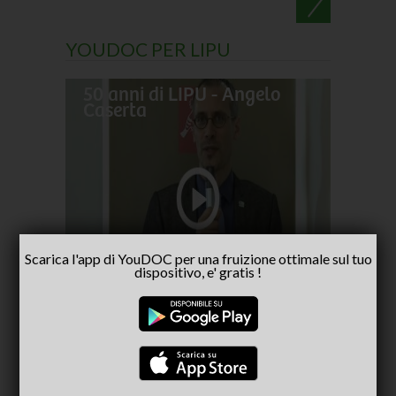
YOUDOC PER LIPU
50 anni di LIPU - Angelo
Frances
Caserta
pellegr
No alla
- inter
Capria
Scarica l'app di YouDOC per una fruizione ottimale sul tuo
dispositivo, e' gratis !
CONSIGLIATI PER TE
(ACTIVE TAB)