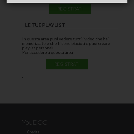
REGISTRATI
LE TUE PLAYLIST
In questa area puoi vedere tutti i video che hai
memorizzato e che ti sono piaciuti e puoi creare
playlist personali.
Per accedere a questa area
REGISTRATI
.
YouDOC
Credits