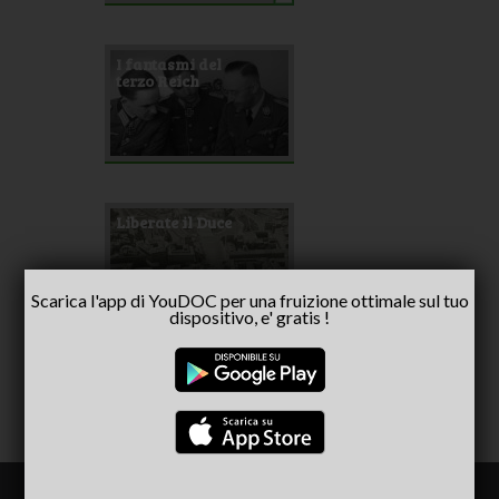
I fantasmi del
terzo Reich
Liberate il Duce
Scarica l'app di YouDOC per una fruizione ottimale sul tuo
dispositivo, e' gratis !
« prima
‹ precedente
1
2
3
4
5
6
7
8