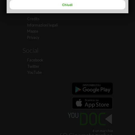
Chiudi
YouDOC
Credits
Informazioni legali
Mappa
Privacy
Social
Facebook
Twitter
YouTube
è un marchio