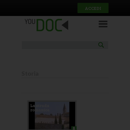
Salta al contenuto principale
ACCEDI
Storia
Pagine
La strada
romanica