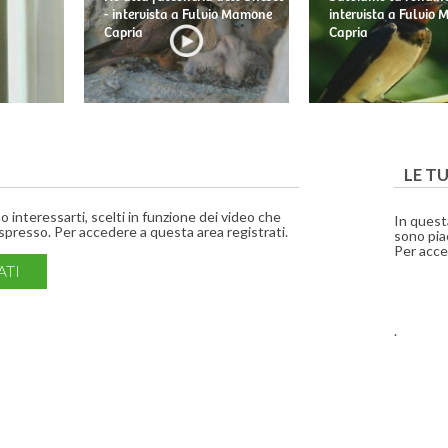
- intervista a Fulvio Mamone
intervista a Fulvio
Capria
Capria
LE T
interessarti, scelti in funzione dei video che
In quest
presso. Per accedere a questa area registrati.
sono piac
Per acce
ATI
.