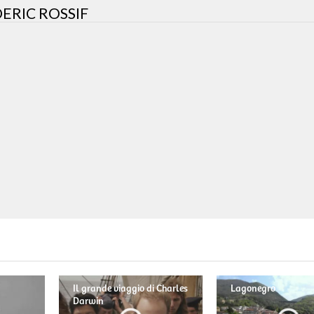
DERIC ROSSIF
Il grande viaggio di Charles
Lagonegro
Darwin