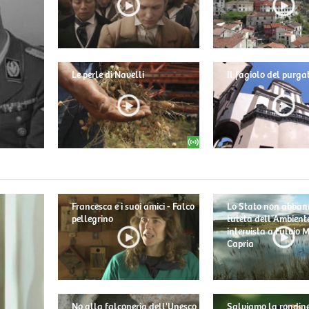
Le perle di Navelli
Il fagiolo del purga
Francesca e i suoi amici - Falco
Lo Stato non abban
pellegrino
tutela dell'Ambiente
intervista a Fulvio
Capria
No alla falconeria dell'Unesco
Salviamo la rondine