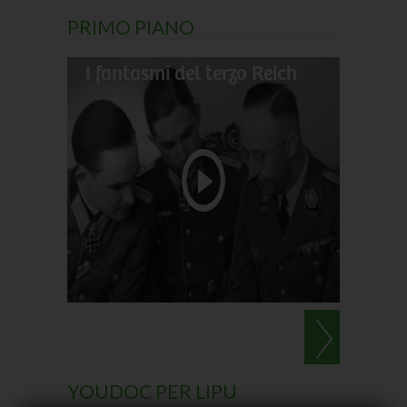
PRIMO PIANO
I fantasmi del terzo Reich
Il gran
Darwin
Le perl
YOUDOC PER LIPU