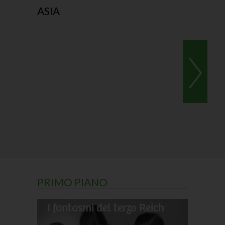
ASIA
PRIMO PIANO
I fantasmi del terzo Reich
Il gran
Darwin