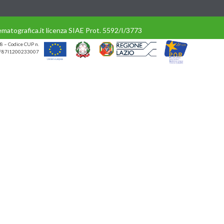
matografica.it licenza SIAE Prot. 5592/I/3773
8 – Codice CUP n.
UP F87I1200233007