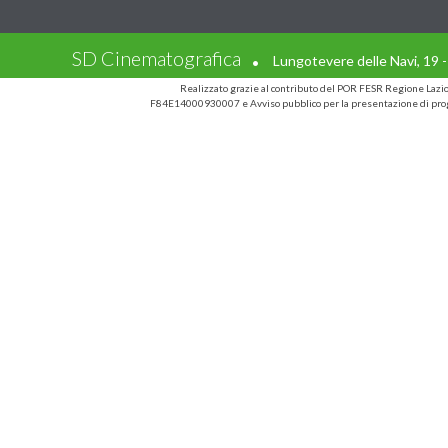
.
SD Cinematografica
Lungotevere delle Navi, 19 
Realizzato grazie al contributo del POR FESR Regione Laz
F84E14000930007 e Avviso pubblico per la presentazione di prog