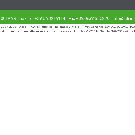
- 00196 Roma - Tel +39.06.3215114 | Fax +39.06.64520220 - info@sdcine
io 2007-2013 – Asse I – Avviso Pubblico "Insieme x Vincere" – Prot. Domanda n.SVLAZ-SU-2012-103
etti di innovazione delle micro e piccole imprese - Prot. FILAS-MI-2011-1343 del 3/8/2012 – C